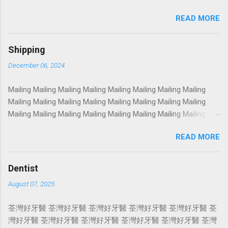
Photoshoot Portrait Services Photoshoot Portrait Services
READ MORE
Photoshoot Portrait Services Photoshoot Portrait Services
Photoshoot Portrait Services Photoshoot Portrait Services
Photoshoot Portrait Services Photoshoot Portrait Services
Shipping
Photoshoot Portrait Services Photoshoot Portrait Services
December 06, 2024
Photoshoot Portrait Services Photoshoot Portrait Services
Photoshoot Portrait Services Photoshoot Portrait Services
Mailing Mailing Mailing Mailing Mailing Mailing Mailing Mailing
Photoshoot Portrait Services Photoshoot Portrait Services
Mailing Mailing Mailing Mailing Mailing Mailing Mailing Mailing
Photoshoot Portrait Services Photoshoot Portrait Services
Mailing Mailing Mailing Mailing Mailing Mailing Mailing Mailing
Photoshoot Portrait Services Photoshoot Portrait Services
Mailing Mailing Mailing Mailing Mailing Mailing Mailing Mailing
Photoshoot Portrait Services Photoshoot Portrait Services
READ MORE
Mailing Mailing Mailing Mailing Mailing Mailing Mailing Mailing
Photoshoot Portrait Services Photoshoot Portrait Services
Mailing Mailing Mailing Mailing Mailing Mailing Mailing Mailing
Photoshoot Portrait Services Photoshoot Portrait Services
Mailing Mailing Mailing Mailing Mailing Mailing Mailing Mailing
Photosho...
Dentist
Mailing Mailing Mailing Mailing Mailing Mailing Mailing Mailing
August 07, 2025
Mailing Mailing Mailing Mailing Mailing Mailing Mailing Mailing
Mailing Mailing Mailing Mailing Mailing Mailing Mailing Mailing
荃灣好牙醫 荃灣好牙醫 荃灣好牙醫 荃灣好牙醫 荃灣好牙醫 荃
Mailing Mailing Mailing Mailing Mailing Mailing Mailing Mailing
灣好牙醫 荃灣好牙醫 荃灣好牙醫 荃灣好牙醫 荃灣好牙醫 荃灣
Mailing Mailing Mailing Mailing Mailing Mailing Mailing Mailing