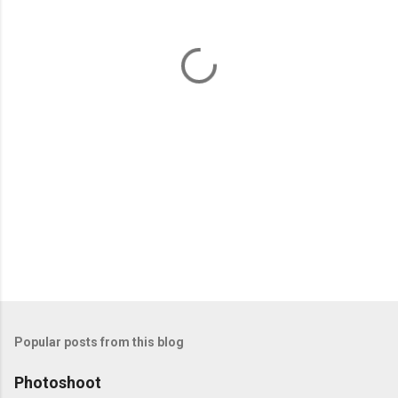
n
t
s
Popular posts from this blog
Photoshoot