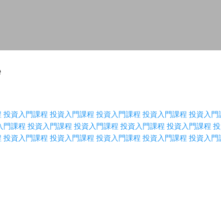
Skip to main content
e
程
投資入門課程
投資入門課程
投資入門課程
投資入門課程
投資入門
入門課程
投資入門課程
投資入門課程
投資入門課程
投資入門課程
投
程
投資入門課程
投資入門課程
投資入門課程
投資入門課程
投資入門