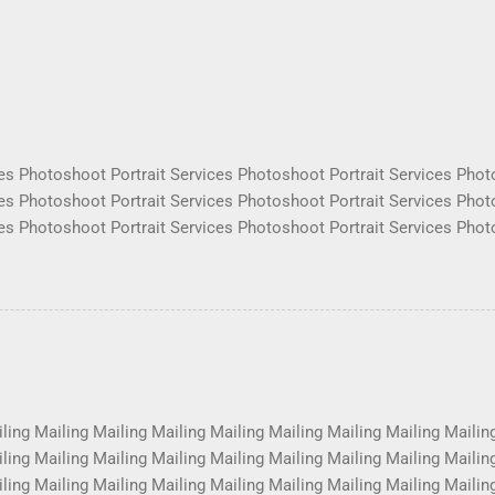
es Photoshoot Portrait Services Photoshoot Portrait Services Phot
es Photoshoot Portrait Services Photoshoot Portrait Services Phot
es Photoshoot Portrait Services Photoshoot Portrait Services Phot
es Photoshoot Portrait Services Photoshoot Portrait Services Phot
es Photoshoot Portrait Services Photoshoot Portrait Services Phot
es Photoshoot Portrait Services Photoshoot Portrait Services Phot
es Photoshoot Portrait Services Photoshoot Portrait Services Phot
es Photoshoot Portrait Services Photoshoot Portrait Services Phot
ling Mailing Mailing Mailing Mailing Mailing Mailing Mailing Mailin
ling Mailing Mailing Mailing Mailing Mailing Mailing Mailing Mailin
ling Mailing Mailing Mailing Mailing Mailing Mailing Mailing Mailin