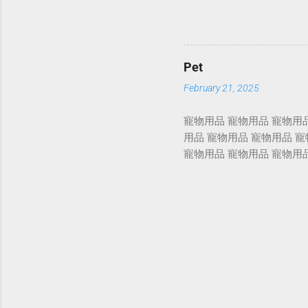
Mailing Mailing Mailing Mai
Mailing Mailing Mailing Mai
Mailing Mailing Mailing Mai
Mailing Mailing Mailing Mai
Pet
February 21, 2025
寵物用品 寵物用品 寵物用品
用品 寵物用品 寵物用品 寵
寵物用品 寵物用品 寵物用品
用品 寵物用品 寵物用品 寵
寵物用品 寵物用品 寵物用品
用品 寵物用品 寵物用品 寵
寵物用品 寵物用品 寵物用品
用品 寵物用品 寵物用品 寵
寵物用品 寵物用品 寵物用品
用品 寵物用品 寵物用品 寵
寵物用品 寵物用品 寵物用品
用品 寵物用品 寵物用品 寵物