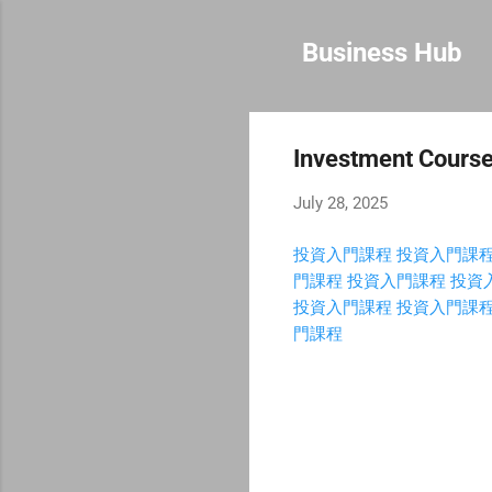
Business Hub
Investment Cours
July 28, 2025
投資入門課程
投資入門課
門課程
投資入門課程
投資
投資入門課程
投資入門課
門課程
C
o