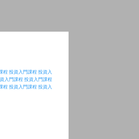
課程
投資入門課程
投資入
資入門課程
投資入門課程
課程
投資入門課程
投資入