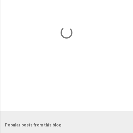
e
n
t
s
Popular posts from this blog