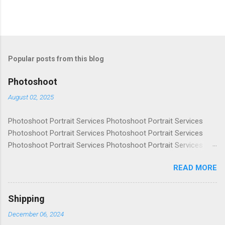
Popular posts from this blog
Photoshoot
August 02, 2025
Photoshoot Portrait Services Photoshoot Portrait Services
Photoshoot Portrait Services Photoshoot Portrait Services
Photoshoot Portrait Services Photoshoot Portrait Services
Photoshoot Portrait Services Photoshoot Portrait Services
READ MORE
Photoshoot Portrait Services Photoshoot Portrait Services
Photoshoot Portrait Services Photoshoot Portrait Services
Photoshoot Portrait Services Photoshoot Portrait Services
Shipping
Photoshoot Portrait Services Photoshoot Portrait Services
December 06, 2024
Photoshoot Portrait Services Photoshoot Portrait Services