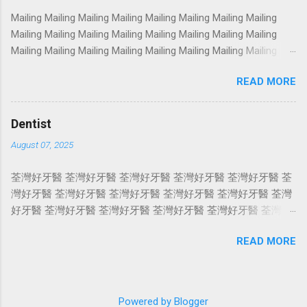
Photoshoot Portrait Services Photoshoot Portrait Services
Mailing Mailing Mailing Mailing Mailing Mailing Mailing Mailing
Photoshoot Portrait Services Photoshoot Portrait Services
Mailing Mailing Mailing Mailing Mailing Mailing Mailing Mailing
Photoshoot Portrait Services Photoshoot Portrait Services
Mailing Mailing Mailing Mailing Mailing Mailing Mailing Mailing
Photoshoot Portrait Services Photoshoot Portrait Services
Mailing Mailing Mailing Mailing Mailing Mailing Mailing Mailing
Photoshoot Portrait Services Photoshoot Portrait Services
READ MORE
Mailing Mailing Mailing Mailing Mailing Mailing Mailing Mailing
Photoshoot Portrait Services Photoshoot Portrait Services
Mailing Mailing Mailing Mailing Mailing Mailing Mailing Mailing
Photoshoot Portrait Services Photoshoot Portrait Services
Mailing Mailing Mailing Mailing Mailing Mailing Mailing Mailing
Photosho...
Dentist
Mailing Mailing Mailing Mailing Mailing Mailing Mailing Mailing
August 07, 2025
Mailing Mailing Mailing Mailing Mailing Mailing Mailing Mailing
Mailing Mailing Mailing Mailing Mailing Mailing Mailing Mailing
荃灣好牙醫 荃灣好牙醫 荃灣好牙醫 荃灣好牙醫 荃灣好牙醫 荃
Mailing Mailing Mailing Mailing Mailing Mailing Mailing Mailing
灣好牙醫 荃灣好牙醫 荃灣好牙醫 荃灣好牙醫 荃灣好牙醫 荃灣
Mailing Mailing Mailing Mailing Mailing Mailing Mailing Mailing
好牙醫 荃灣好牙醫 荃灣好牙醫 荃灣好牙醫 荃灣好牙醫 荃灣好
Mailing Mailing Mailing Mailing ...
牙醫 荃灣好牙醫 荃灣好牙醫 荃灣好牙醫 荃灣好牙醫 荃灣好牙
READ MORE
醫 荃灣好牙醫 荃灣好牙醫 荃灣好牙醫 荃灣好牙醫 荃灣好牙醫
荃灣好牙醫 荃灣好牙醫 荃灣好牙醫 荃灣好牙醫 荃灣好牙醫 荃
灣好牙醫 荃灣好牙醫 荃灣好牙醫 荃灣好牙醫 荃灣好牙醫 荃灣
好牙醫 荃灣好牙醫 荃灣好牙醫 荃灣好牙醫 荃灣好牙醫 荃灣好
Powered by Blogger