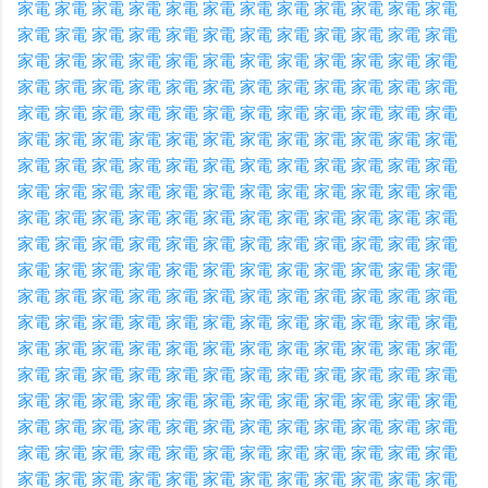
家電
家電
家電
家電
家電
家電
家電
家電
家電
家電
家電
家電
家電
家電
家電
家電
家電
家電
家電
家電
家電
家電
家電
家電
家電
家電
家電
家電
家電
家電
家電
家電
家電
家電
家電
家電
家電
家電
家電
家電
家電
家電
家電
家電
家電
家電
家電
家電
家電
家電
家電
家電
家電
家電
家電
家電
家電
家電
家電
家電
家電
家電
家電
家電
家電
家電
家電
家電
家電
家電
家電
家電
家電
家電
家電
家電
家電
家電
家電
家電
家電
家電
家電
家電
家電
家電
家電
家電
家電
家電
家電
家電
家電
家電
家電
家電
家電
家電
家電
家電
家電
家電
家電
家電
家電
家電
家電
家電
家電
家電
家電
家電
家電
家電
家電
家電
家電
家電
家電
家電
家電
家電
家電
家電
家電
家電
家電
家電
家電
家電
家電
家電
家電
家電
家電
家電
家電
家電
家電
家電
家電
家電
家電
家電
家電
家電
家電
家電
家電
家電
家電
家電
家電
家電
家電
家電
家電
家電
家電
家電
家電
家電
家電
家電
家電
家電
家電
家電
家電
家電
家電
家電
家電
家電
家電
家電
家電
家電
家電
家電
家電
家電
家電
家電
家電
家電
家電
家電
家電
家電
家電
家電
家電
家電
家電
家電
家電
家電
家電
家電
家電
家電
家電
家電
家電
家電
家電
家電
家電
家電
家電
家電
家電
家電
家電
家電
家電
家電
家電
家電
家電
家電
家電
家電
家電
家電
家電
家電