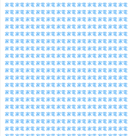
家電
家電
家電
家電
家電
家電
家電
家電
家電
家電
家電
家電
家電
家電
家電
家電
家電
家電
家電
家電
家電
家電
家電
家電
家電
家電
家電
家電
家電
家電
家電
家電
家電
家電
家電
家電
家電
家電
家電
家電
家電
家電
家電
家電
家電
家電
家電
家電
家電
家電
家電
家電
家電
家電
家電
家電
家電
家電
家電
家電
家電
家電
家電
家電
家電
家電
家電
家電
家電
家電
家電
家電
家電
家電
家電
家電
家電
家電
家電
家電
家電
家電
家電
家電
家電
家電
家電
家電
家電
家電
家電
家電
家電
家電
家電
家電
家電
家電
家電
家電
家電
家電
家電
家電
家電
家電
家電
家電
家電
家電
家電
家電
家電
家電
家電
家電
家電
家電
家電
家電
家電
家電
家電
家電
家電
家電
家電
家電
家電
家電
家電
家電
家電
家電
家電
家電
家電
家電
家電
家電
家電
家電
家電
家電
家電
家電
家電
家電
家電
家電
家電
家電
家電
家電
家電
家電
家電
家電
家電
家電
家電
家電
家電
家電
家電
家電
家電
家電
家電
家電
家電
家電
家電
家電
家電
家電
家電
家電
家電
家電
家電
家電
家電
家電
家電
家電
家電
家電
家電
家電
家電
家電
家電
家電
家電
家電
家電
家電
家電
家電
家電
家電
家電
家電
家電
家電
家電
家電
家電
家電
家電
家電
家電
家電
家電
家電
家電
家電
家電
家電
家電
家電
家電
家電
家電
家電
家電
家電