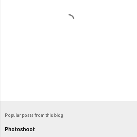
n
t
s
Popular posts from this blog
Photoshoot